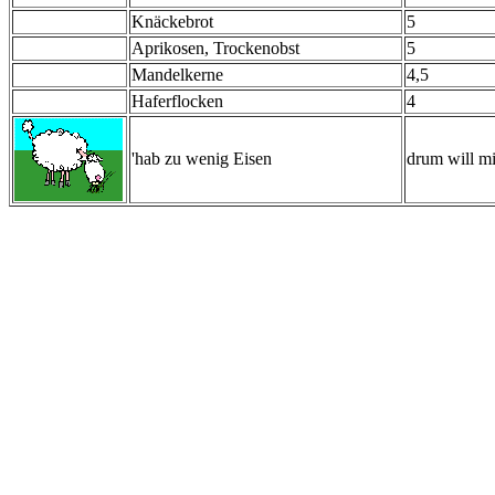
Knäckebrot
5
Aprikosen, Trockenobst
5
Mandelkerne
4,5
Haferflocken
4
'hab zu wenig Eisen
drum will m