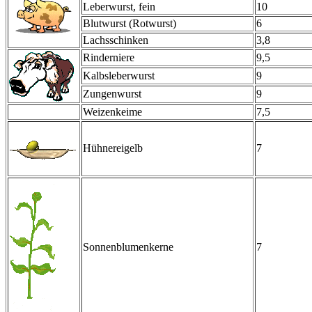
Leberwurst, fein
10
Blutwurst (Rotwurst)
6
Lachsschinken
3,8
Rinderniere
9,5
Kalbsleberwurst
9
Zungenwurst
9
Weizenkeime
7,5
Hühnereigelb
7
Sonnenblumenkerne
7