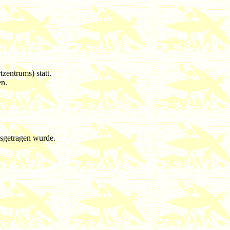
entrums) statt.
en.
usgetragen wurde.